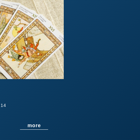
14
more