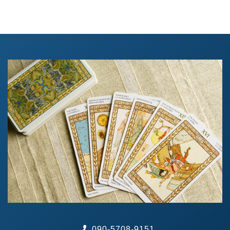
090-5708-9151